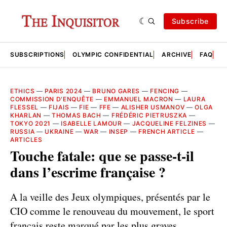
Subscribe
SUBSCRIPTIONS
OLYMPIC CONFIDENTIAL
ARCHIVE
FAQ
A
ETHICS
—
PARIS 2024
—
BRUNO GARES
—
FENCING
—
COMMISSION D'ENQUÊTE
—
EMMANUEL MACRON
—
LAURA
FLESSEL
—
FIJAIS
—
FIE
—
FFE
—
ALISHER USMANOV
—
OLGA
KHARLAN
—
THOMAS BACH
—
FRÉDÉRIC PIETRUSZKA
—
TOKYO 2021
—
ISABELLE LAMOUR
—
JACQUELINE FELZINES
—
RUSSIA
—
UKRAINE
—
WAR
—
INSEP
—
FRENCH ARTICLE
—
ARTICLES
Touche fatale: que se passe-t-il
dans l’escrime française ?
A la veille des Jeux olympiques, présentés par le
CIO comme le renouveau du mouvement, le sport
français reste marqué par les plus graves