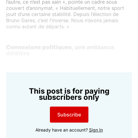
l’autre, ce n’est pas sain », pointe un cadre sous
couvert d’anonymat. « Habituellement, notre sport
jouit d’une certaine stabilité. Depuis l’élection de
Bruno Gares, c’est l’inverse. Nous n’avons jamais
connu autant de départs. »
Connexions politiques,
une ambiance
délétère
This post is for paying
subscribers only
Subscribe
Already have an account?
Sign In