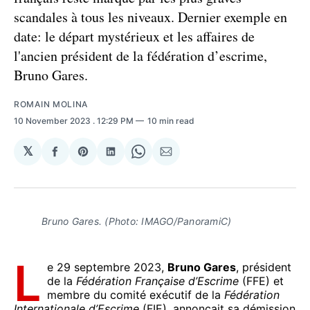
scandales à tous les niveaux. Dernier exemple en
date: le départ mystérieux et les affaires de
l'ancien président de la fédération d’escrime,
Bruno Gares.
ROMAIN MOLINA
10 November 2023
. 12:29 PM
10 min read
𝕏
Share
Share
Share
Share
Share
on
on
on
on
via
Facebook
Pinterest
LinkedIn
WhatsApp
Email
Bruno Gares. (Photo: IMAGO/PanoramiC)
L
e 29 septembre 2023,
Bruno Gares
, président
de la
Fédération Française d’Escrime
(FFE) et
membre du comité exécutif de la
Fédération
Internationale d’Escrime
(FIE), annonçait sa démission